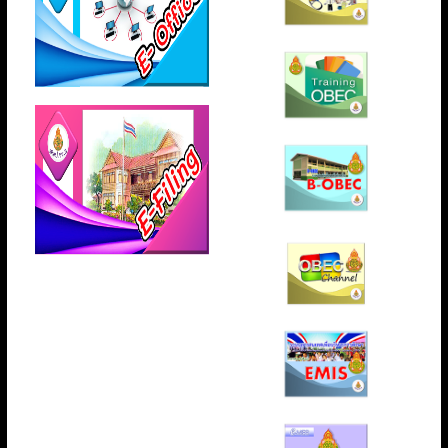
หั
น
สํ
า
นั
ก
ง
า
น
เ
ข
ต
พื้
น
ที่
ก
า