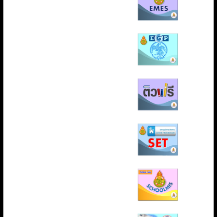
ร
ศึ
ก
ษ
า
ป
ร
ะ
ถ
ม
ศึ
ก
ษ
า
เ
ชี
ย
ง