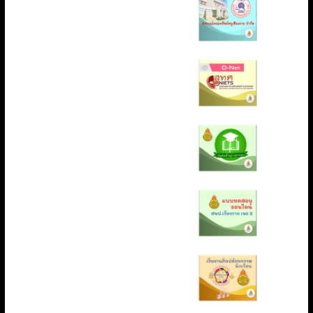
ร
า
ย
เ
ข
ต
3